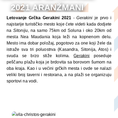
2021 ARANŽMANI
Letovanje Grčka Gerakini 2021
-
Gerakini
je prvo i
najstarije turističko mesto koje ćete videti kada dodjete
na
Sitoniju
, na samo 75km od Soluna i oko 20km od
mesta Nea Maudania koja leži na kopnenom delu.
Mesto ima dobar položaj, pogotovo za one koji žele da
istraže sva tri poluostrva (Kasandra, Sitonija, Atos) i
svuda se brzo stiže kolima.
Gerakini
poseduje
peščanu plažu koja je brdovita sa borovom šumom na
oba kraja. Kao i u većini grčkih mesta i ovde se nalazi
veliki broj taverni i restorana, a na plaži se organizuju
sportovi na vodi.